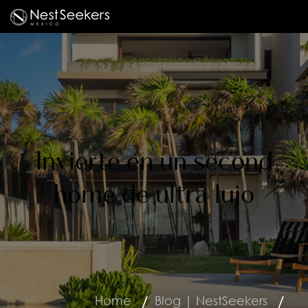
Invierte en un second
home de ultra lujo
Home
Blog | NestSeekers