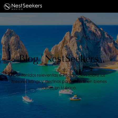
Blog | NestSeekers
Contenidos releventas e información sobre los
mejores listings y destinos para invertir en bienes
raíces en México.